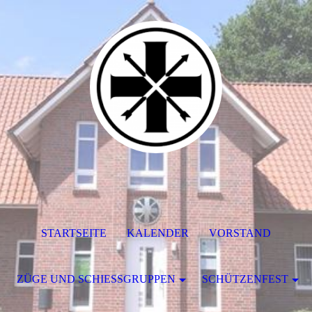
STARTSEITE
KALENDER
VORSTAND
ZÜGE UND SCHIESSGRUPPEN
SCHÜTZENFEST