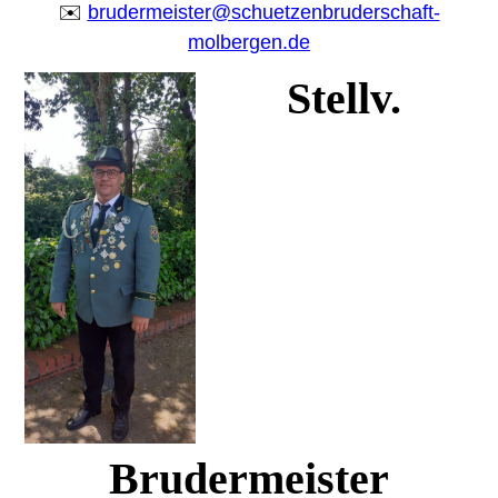
✉️
brudermeister@schuetzenbruderschaft-
molbergen.de
St
ellv.
Brudermeister